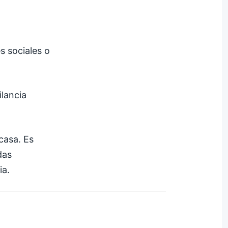
s sociales o
ilancia
casa. Es
das
ia.