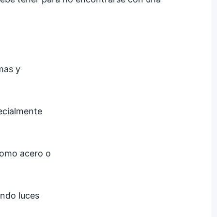
mas y
ecialmente
como acero o
ando luces