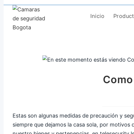
Saltar
al
Inicio
Produc
contenido
Como 
Estas son algunas medidas de precaución y seg
siempre que dejamos la casa sola, por motivos de
nuestro bienes y pertenencias, en telesecurity