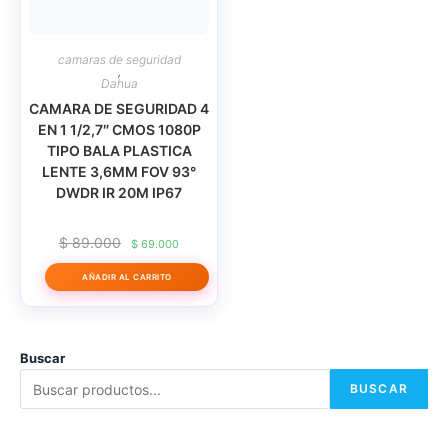
camaras de seguridad
,
Dahua
CAMARA DE SEGURIDAD 4
EN 1 1/2,7″ CMOS 1080P
TIPO BALA PLASTICA
LENTE 3,6MM FOV 93°
DWDR IR 20M IP67
El
El
$
89.000
$
69.000
precio
precio
original
actual
AÑADIR AL CARRITO
era:
es:
$ 89.000.
$ 69.000.
Buscar
BUSCAR