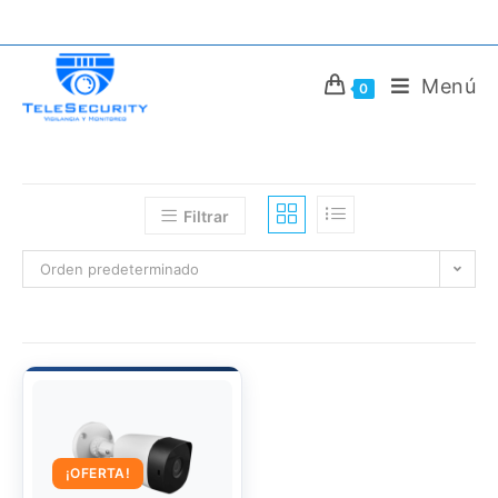
Saltar
al
contenido
Menú
0
Filtrar
Orden predeterminado
¡OFERTA!