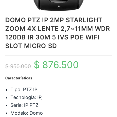
DOMO PTZ IP 2MP STARLIGHT
ZOOM 4X LENTE 2,7~11MM WDR
120DB IR 30M 5 IVS POE WIFI
SLOT MICRO SD
$
876.500
El
El
$
950.000
precio
precio
Características
original
actual
era:
es:
Tipo: PTZ IP
$ 950.000.
$ 876.500.
Tecnologia: IP,
Serie: IP PTZ
Modelo: Domo