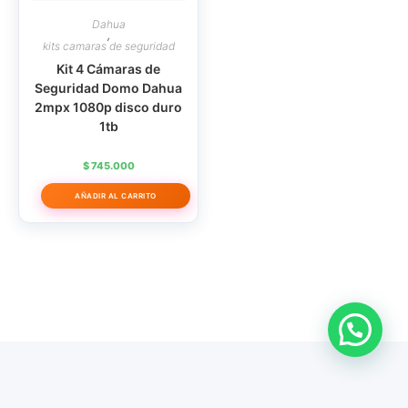
Dahua
,
kits camaras de seguridad
Kit 4 Cámaras de
Seguridad Domo Dahua
2mpx 1080p disco duro
1tb
$
745.000
AÑADIR AL CARRITO