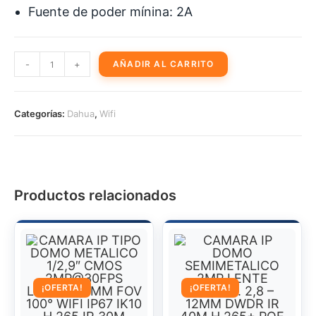
Fuente de poder mínina: 2A
DOMO
-
+
AÑADIR AL CARRITO
PTZ
IP
2MP
Categorías:
Dahua
,
Wifi
STARLIGHT
ZOOM
4X
LENTE
2,7~11MM
Productos relacionados
WDR
120DB
IR
30M
5
IVS
¡OFERTA!
¡OFERTA!
POE