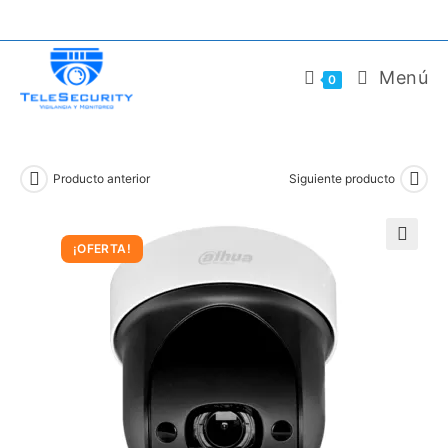
Saltar
al
contenido
Menú
0
Producto anterior
Siguiente producto
¡OFERTA!
🔍