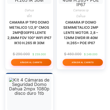
WIFI
SLOT
Dahua
Camaras ip
MICRO
,
,
Wifi
Dahua
SD
CAMARA IP TIPO DOMO
CAMARA IP DOMO
cantidad
METALICO 1/2,9″ CMOS
SEMIMETALICO 2MP
2MP@30FPS LENTE
LENTE MOTOR. 2,8 –
2,8MM FOV 100° WIFI IP67
12MM DWDR IR 40M
IK10 H.265 IR 30M
H.265+ POE IP67
El
El
El
El
$
290.000
$
460.000
$
259.000
$
249.000
precio
precio
precio
precio
original
actual
original
actual
AÑADIR AL CARRITO
AÑADIR AL CARRITO
era:
es:
era:
es:
$ 290.000.
$ 259.000.
$ 460.000.
$ 249.0