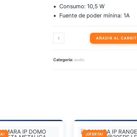
Consumo: 10,5 W
Fuente de poder mínina: 1A
DOMO
AÑADIR AL CARRI
PTZ
SERIE
STARLIGHT
Categoría:
audio
2MP@30FPS
ZOOM
3X
WDR
120DB
IP66
IK08
5
IVS
IR
TA!
¡OFERTA!
15M