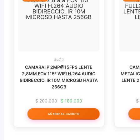
audio
CAMARA IP 2MP@15FPS LENTE
CAM
2,8MM FOV 115° WIFI H.264 AUDIO
METALI
BIDIRECCIO. IR 10M MICROSD HASTA
LENTE 2
256GB
El
El
$
200.000
$
189.000
$
precio
precio
original
actual
AÑADIR AL CARRITO
era:
es:
$ 200.000.
$ 189.000.