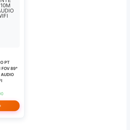
O PT
 FOV 89°
 AUDIO
FI
El
00
precio
actual
O
es:
0.
$ 289.000.