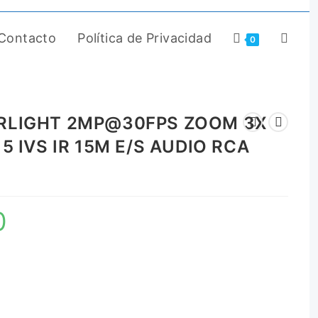
Contacto
Política de Privacidad
0
ARLIGHT 2MP@30FPS ZOOM 3X
5 IVS IR 15M E/S AUDIO RCA
0
El
precio
actual
es:
$ 679.000.