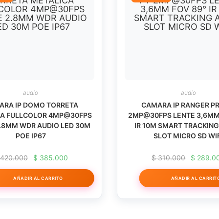
E/S
AUDIO
RCA
H.265+
cantidad
audio
audio
ARA IP DOMO TORRETA
CAMARA IP RANGER PR
CA FULLCOLOR 4MP@30FPS
2MP@30FPS LENTE 3,6MM
.8MM WDR AUDIO LED 30M
IR 10M SMART TRACKING
POE IP67
SLOT MICRO SD WI
El
El
El
420.000
$
385.000
$
310.000
$
289.0
precio
precio
precio
original
actual
original
AÑADIR AL CARRITO
AÑADIR AL CARRIT
era:
es:
era:
$ 420.000.
$ 385.000.
$ 310.00