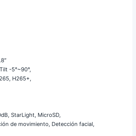
.8″
ilt -5°~90°,
265, H265+,
dB, StarLight, MicroSD,
cción de movimiento, Detección facial,