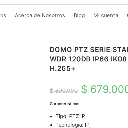
tos
Acerca de Nosotros
Blog
Mi cuenta
DOMO PTZ SERIE ST
WDR 120DB IP66 IK08 
H.265+
$
679.00
El
$
690.000
precio
Características
original
era:
Tipo: PTZ IP
$ 690.000.
Tecnologia: IP,