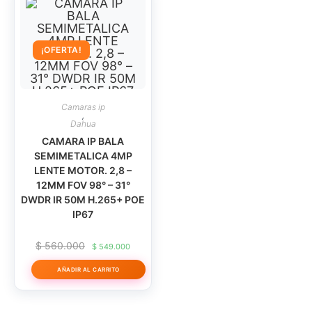
¡OFERTA!
Camaras ip
,
Dahua
CAMARA IP BALA
SEMIMETALICA 4MP
LENTE MOTOR. 2,8 –
12MM FOV 98° – 31°
DWDR IR 50M H.265+ POE
IP67
El
El
$
560.000
$
549.000
precio
precio
original
actual
AÑADIR AL CARRITO
era:
es:
$ 560.000.
$ 549.000.