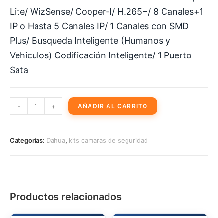
Lite/ WizSense/ Cooper-I/ H.265+/ 8 Canales+1
IP o Hasta 5 Canales IP/ 1 Canales con SMD
Plus/ Busqueda Inteligente (Humanos y
Vehiculos) Codificación Inteligente/ 1 Puerto
Sata
Kit
-
+
AÑADIR AL CARRITO
2
Cámaras
de
Categorías:
Dahua
,
kits camaras de seguridad
Seguridad
Domo
Dahua
2mpx
1080p
Productos relacionados
disco
duro