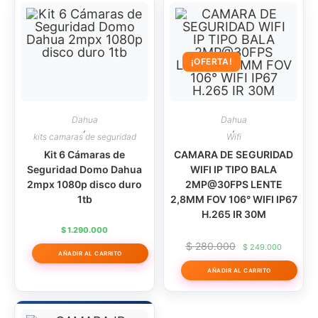
1tb
cantidad
¡OFERTA!
Dahua
Dahua
,
,
kits camaras de seguridad
Wifi
Kit 6 Cámaras de
CAMARA DE SEGURIDAD
Seguridad Domo Dahua
WIFI IP TIPO BALA
2mpx 1080p disco duro
2MP@30FPS LENTE
1tb
2,8MM FOV 106° WIFI IP67
H.265 IR 30M
$
1.290.000
El
El
$
280.000
$
249.000
AÑADIR AL CARRITO
precio
precio
original
actual
AÑADIR AL CARRITO
era:
es:
$ 280.000.
$ 249.0