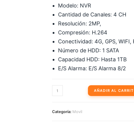
Modelo: NVR
Cantidad de Canales: 4 CH
Resolución: 2MP,
Compresión: H.264
Conectividad: 4G, GPS, WIFI,
Número de HDD: 1 SATA
Capacidad HDD: Hasta 1TB
E/S Alarma: E/S Alarma 8/2
NVR
AÑADIR AL CARRI
MÓVIL
IP
4CH@30FPS
Categoría:
Movil
1080P
2CH
CVBS