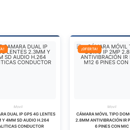
SOPORTA
WIFI
GPS
4G
ALARMA
I/0
8/2
TA!
¡OFERTA!
2*RS485
INCLUYE
DD
1TB
cantidad
Movil
Movil
RA DUAL IP GPS 4G LENTES
CÁMARA MÓVIL TIPO DOM
 Y 4MM SD AUDIO H.264
2.8MM ANTIVIBRACIÓN IR 
ALITICAS CONDUCTOR
6 PINES CON MIC