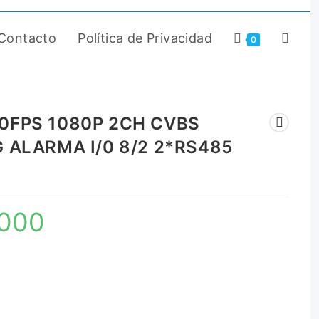
Contacto
Política de Privacidad
0
0FPS 1080P 2CH CVBS
 ALARMA I/0 8/2 2*RS485
.000
El
precio
actual
es:
$ 4.290.000.