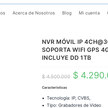
tos
Acerca de Nosotros
Blog
Mi cuenta
NVR MÓVIL IP 4CH@3
SOPORTA WIFI GPS 4G
INCLUYE DD 1TB
$
4.290
El
$
4.500.000
precio
Características
original
era:
Tecnología: IP, CVBS,
$ 4.500.000.
Tipo: Grabadores de Video