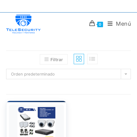
Saltar
al
contenido
Menú
0
Filtrar
Orden predeterminado