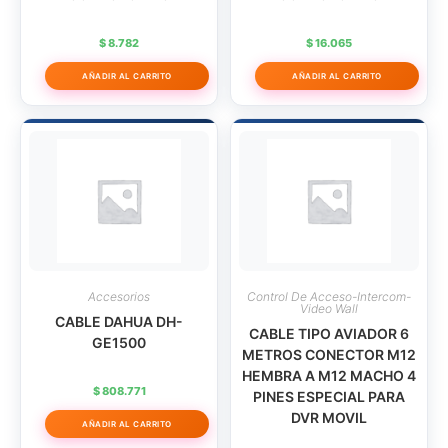
$
8.782
$
16.065
AÑADIR AL CARRITO
AÑADIR AL CARRITO
Accesorios
Control De Acceso-Intercom-
Video Wall
CABLE DAHUA DH-
CABLE TIPO AVIADOR 6
GE1500
METROS CONECTOR M12
HEMBRA A M12 MACHO 4
$
808.771
PINES ESPECIAL PARA
DVR MOVIL
AÑADIR AL CARRITO