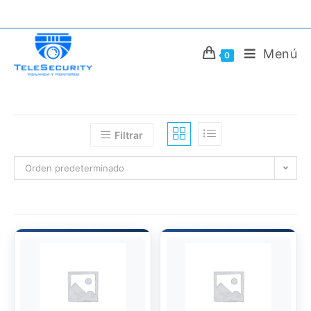
Saltar
al
contenido
Menú
0
Filtrar
Orden predeterminado