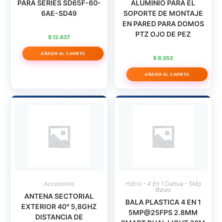
PARA SERIES SD65F-60-
ALUMINIO PARA EL
6AE-SD49
SOPORTE DE MONTAJE
EN PARED PARA DOMOS
PTZ OJO DE PEZ
$
12.637
AÑADIR AL CARRITO
$
9.353
AÑADIR AL CARRITO
Accesorios
Hdcvi - 4 En 1 Dahua - 5Mp
Balas
ANTENA SECTORIAL
BALA PLASTICA 4 EN 1
EXTERIOR 40° 5,8GHZ
5MP@25FPS 2.8MM
DISTANCIA DE