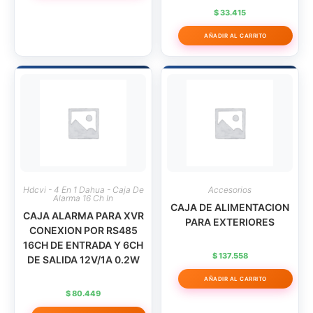
$
33.415
AÑADIR AL CARRITO
Hdcvi - 4 En 1 Dahua - Caja De
Accesorios
Alarma 16 Ch In
CAJA DE ALIMENTACION
CAJA ALARMA PARA XVR
PARA EXTERIORES
CONEXION POR RS485
16CH DE ENTRADA Y 6CH
$
137.558
DE SALIDA 12V/1A 0.2W
AÑADIR AL CARRITO
$
80.449